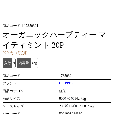
商品コード【1735032】
オーガニックハーブティー マ
イティミント 20P
920 円（税別）
入数
8
内容量
32g
商品コード
1735032
ブランド
CLIPPER
商品カテゴリ
紅茶
商品サイズ
80
70
142 75g
ケースサイズ
293
174
147 0.73kg
バーコード
5021991944369