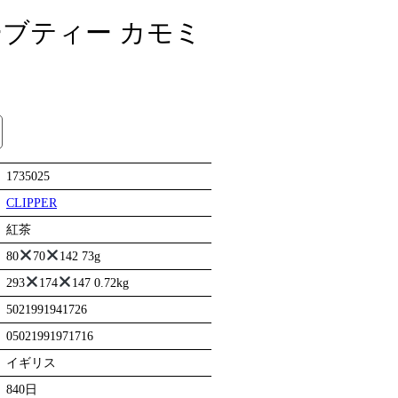
ブティー カモミ
1735025
CLIPPER
紅茶
80
70
142 73g
293
174
147 0.72kg
5021991941726
05021991971716
イギリス
840日