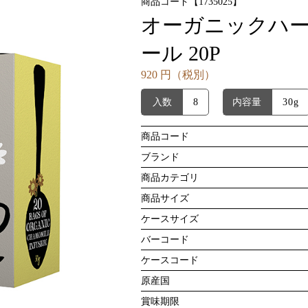
商品コード【1735025】
オーガニックハー
ール 20P
920 円（税別）
入数
8
内容量
30g
商品コード
ブランド
商品カテゴリ
商品サイズ
ケースサイズ
バーコード
ケースコード
原産国
賞味期限