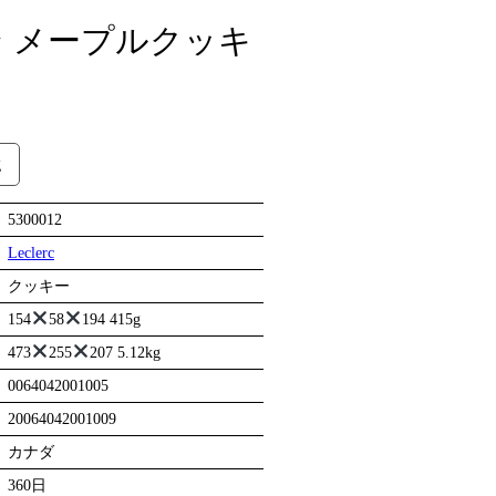
 メープルクッキ
g
5300012
Leclerc
クッキー
154
58
194 415g
473
255
207 5.12kg
0064042001005
20064042001009
カナダ
360日