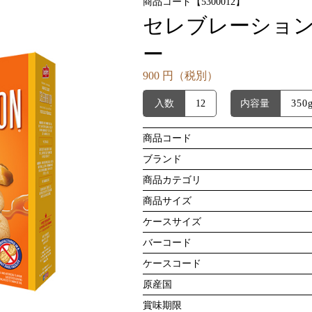
商品コード【5300012】
セレブレーション
ー
900 円（税別）
入数
12
内容量
350
商品コード
ブランド
商品カテゴリ
商品サイズ
ケースサイズ
バーコード
ケースコード
原産国
賞味期限