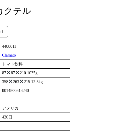
カクテル
ml
4400011
Clamato
トマト飲料
87
87
210 1035g
358
263
215 12.5kg
0014800513240
アメリカ
420日