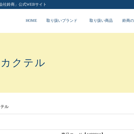
会社鈴商」公式WEBサイト
HOME
取り扱いブランド
取り扱い商品
鈴商の
トカクテル
クテル