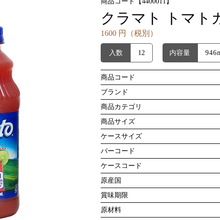
商品コード【4400011】
クラマト トマト
1600 円（税別）
入数
12
内容量
946
商品コード
ブランド
商品カテゴリ
商品サイズ
ケースサイズ
バーコード
ケースコード
原産国
賞味期限
原材料