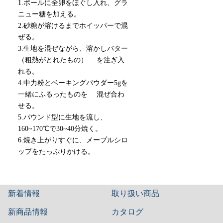
1.ボールに全卵をほぐし入れ、グラ
ニュー糖を加える。
2.砂糖が溶けるまでホイッパーで混
ぜる。
3.生地を混ぜながら、溶かしバター
（粗熱がとれたもの） を注ぎ入
れる。
4.中力粉とベーキングパウダー5gを
一緒にふるったものを 混ぜ合わ
せる。
5.パウンド型に生地を流し、
160~170℃で30~40分焼く。
6.焼き上がりすぐに、メープルシロ
ップをたっぷりかける。
新着情報
取り扱い商品
新商品情報
カタログ